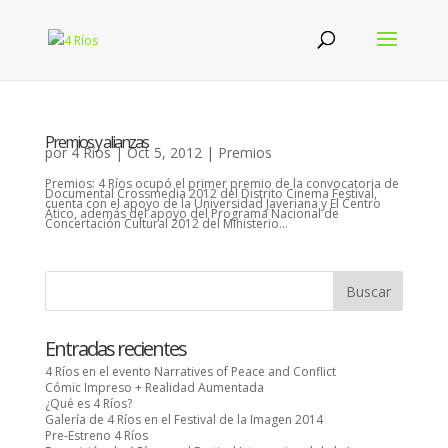
Premios y alianzas
por
4 Ríos
|
Oct 5, 2012
|
Premios
Premios: 4 Ríos ocupó el primer premio de la convocatoria de
Documental Crossmedia 2012 del Distrito Cinema Festival,
cuenta con el apoyo de la Universidad Javeriana y El Centro
Ático, además del apoyo del Programa Nacional de
Concertación Cultural 2012 del Ministerio...
Entradas recientes
4 Ríos en el evento Narratives of Peace and Conflict
Cómic Impreso + Realidad Aumentada
¿Qué es 4 Ríos?
Galería de 4 Ríos en el Festival de la Imagen 2014
Pre-Estreno 4 Ríos